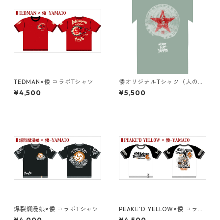
TEDMAN×倭 コラボTシャツ
倭オリジナルTシャツ（人の力
２）ミントグリーン
¥4,500
¥5,500
爆裂爛漫娘×倭 コラボTシャツ
PEAKE'D YELLOW×倭 コラボ
Tシャツ