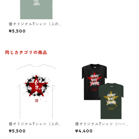
倭オリジナルTシャツ（人の力
２）ミントグリーン
¥5,500
同じカテゴリの商品
倭オリジナルTシャツ（人の力
倭オリジナルTシャツ（ハート
１）白
ビートヤマト）2色
¥5,500
¥4,400