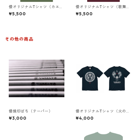
倭オリジナルTシャツ（カエ
倭オリジナルTシャツ（歌舞
ル）緑+ビンテージ加工
伎）エンジ+ビンテージ加工
¥5,500
¥5,500
その他の商品
倭焼印ばち（テーパー）
倭オリジナルTシャツ（火の
鳥）2色
¥3,000
¥4,000