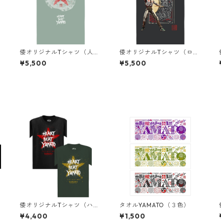
倭オリジナルTシャツ（人の
倭オリジナルTシャツ（ロボ
力２）ミントグリーン
ット）黒+ビンテージ加工
¥5,500
¥5,500
倭オリジナルTシャツ（ハー
タオルYAMATO（３色）
トビートヤマト）2色
¥4,400
¥1,500