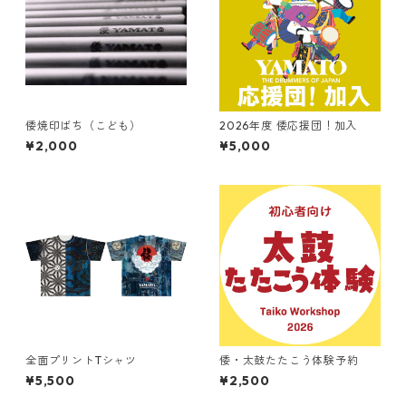
倭焼印ばち（こども）
2026年度 倭応援団！加入
¥2,000
¥5,000
全面プリントTシャツ
倭・太鼓たたこう体験予約
¥5,500
¥2,500