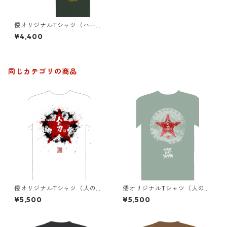
倭オリジナルTシャツ（ハート
ビートヤマト）2色
¥4,400
同じカテゴリの商品
倭オリジナルTシャツ（人の力
倭オリジナルTシャツ（人の力
１）白
２）ミントグリーン
¥5,500
¥5,500